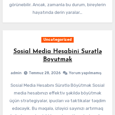
görünebilir. Ancak, zamanla bu durum, bireylerin
hayatında derin yaralar…
Uncategorized
Sosial Media Hesabini Surətlə
Boyutmək
admin
Temmuz 28, 2026
Yorum yapılmamış
Sosial Media Hesabını Sürətlə Böyütmək Sosial
media hesabınızı effektiv şəkildə böyütmək
üçün strategiyalar, ipucları və taktikalar təqdim
edəcəyik. Bu məqalə, izləyici sayınızı artırmaq