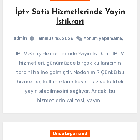
İptv Satis Hizmetlerinde Yayin
İstikrari
admin
Temmuz 16, 2026
Yorum yapılmamış
IPTV Satış Hizmetlerinde Yayın İstikrarı IPTV
hizmetleri, günümüzde birçok kullanıcının
tercihi haline gelmiştir. Neden mi? Çünkü bu
hizmetler, kullanıcıların kesintisiz ve kaliteli
yayın alabilmesini sağlıyor. Ancak, bu
hizmetlerin kalitesi, yayın…
Uncategorized