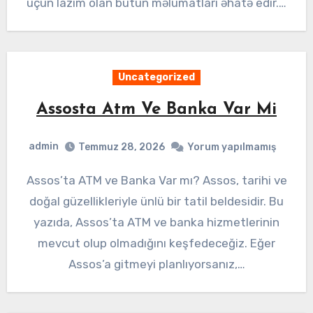
üçün lazım olan bütün məlumatları əhatə edir.…
Uncategorized
Assosta Atm Ve Banka Var Mi
admin
Temmuz 28, 2026
Yorum yapılmamış
Assos’ta ATM ve Banka Var mı? Assos, tarihi ve
doğal güzellikleriyle ünlü bir tatil beldesidir. Bu
yazıda, Assos’ta ATM ve banka hizmetlerinin
mevcut olup olmadığını keşfedeceğiz. Eğer
Assos’a gitmeyi planlıyorsanız,…