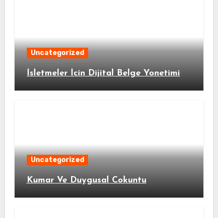
Uncategorized
İsletmeler İcin Dijital Belge Yonetimi
Uncategorized
Kumar Ve Duygusal Cokuntu