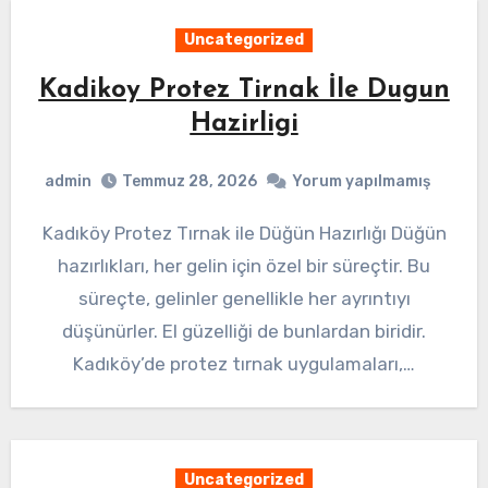
Uncategorized
Kadikoy Protez Tirnak İle Dugun
Hazirligi
admin
Temmuz 28, 2026
Yorum yapılmamış
Kadıköy Protez Tırnak ile Düğün Hazırlığı Düğün
hazırlıkları, her gelin için özel bir süreçtir. Bu
süreçte, gelinler genellikle her ayrıntıyı
düşünürler. El güzelliği de bunlardan biridir.
Kadıköy’de protez tırnak uygulamaları,…
Uncategorized