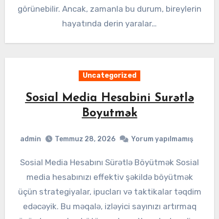
görünebilir. Ancak, zamanla bu durum, bireylerin
hayatında derin yaralar…
Uncategorized
Sosial Media Hesabini Surətlə
Boyutmək
admin
Temmuz 28, 2026
Yorum yapılmamış
Sosial Media Hesabını Sürətlə Böyütmək Sosial
media hesabınızı effektiv şəkildə böyütmək
üçün strategiyalar, ipucları və taktikalar təqdim
edəcəyik. Bu məqalə, izləyici sayınızı artırmaq