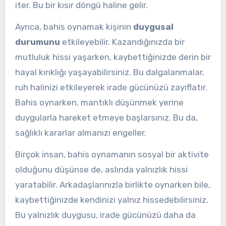
iter. Bu bir kısır döngü haline gelir.
Ayrıca, bahis oynamak kişinin
duygusal
durumunu
etkileyebilir. Kazandığınızda bir
mutluluk hissi yaşarken, kaybettiğinizde derin bir
hayal kırıklığı yaşayabilirsiniz. Bu dalgalanmalar,
ruh halinizi etkileyerek irade gücünüzü zayıflatır.
Bahis oynarken, mantıklı düşünmek yerine
duygularla hareket etmeye başlarsınız. Bu da,
sağlıklı kararlar almanızı engeller.
Birçok insan, bahis oynamanın sosyal bir aktivite
olduğunu düşünse de, aslında yalnızlık hissi
yaratabilir. Arkadaşlarınızla birlikte oynarken bile,
kaybettiğinizde kendinizi yalnız hissedebilirsiniz.
Bu yalnızlık duygusu, irade gücünüzü daha da