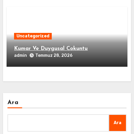
Uncategorized
Kumar Ve Duygusal Cokuntu
admin
Temmuz 28, 2026
Ara
Ara