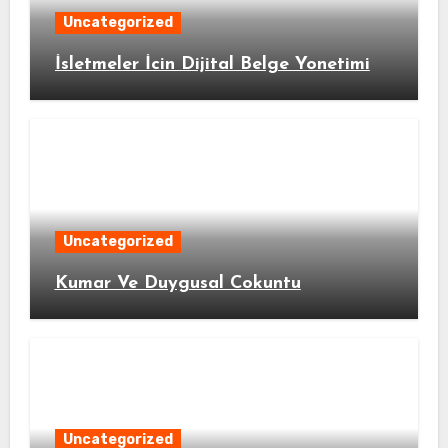
Uncategorized
İsletmeler İcin Dijital Belge Yonetimi
Uncategorized
Kumar Ve Duygusal Cokuntu
Uncategorized