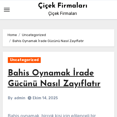
Skip
Çiçek Firmaları
to
Çiçek Firmaları
content
Home
Uncategorized
Bahis Oynamak İrade Gücünü Nasıl Zayıflatır
Uncategorized
Bahis Oynamak İrade
Gücünü Nasıl Zayıflatır
By
admin
Ekim 14, 2025
Bahis oynamak, birçok kişi için eğlenceli bir