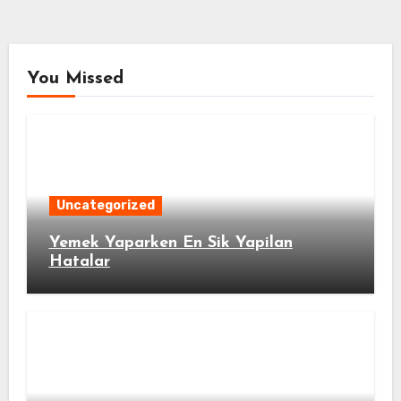
You Missed
Uncategorized
Yemek Yaparken En Sik Yapilan
Hatalar