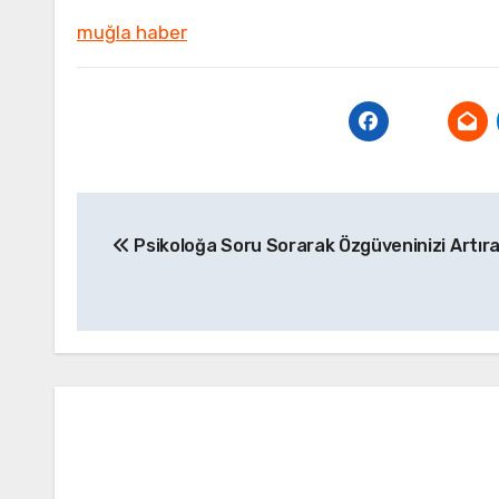
muğla haber
Yazı
Psikoloğa Soru Sorarak Özgüveninizi Artırab
gezinmesi