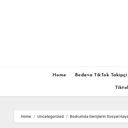
Skip
to
content
Home
Bedava TikTok Takipçi 
Tikto
Home
Uncategorized
Bodrumda Gençlerin Sosyal Haya