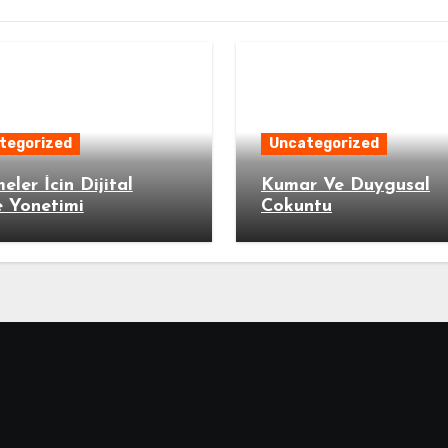
tegorized
Uncategorized
meler İcin Dijital
Kumar Ve Duygusal
 Yonetimi
Cokuntu