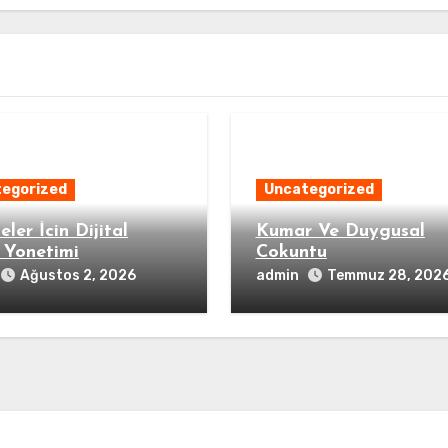
egorized
Uncategorized
eler İcin Dijital
Kumar Ve Duygusal
 Yonetimi
Cokuntu
admin
Ağustos 2, 2026
Temmuz 28, 202