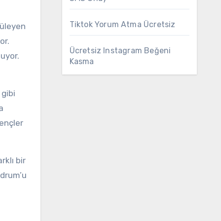
Tiktok Yorum Atma Ücretsiz
yüleyen
or.
Ücretsiz Instagram Beğeni
nuyor.
Kasma
gibi
a
gençler
rklı bir
odrum’u