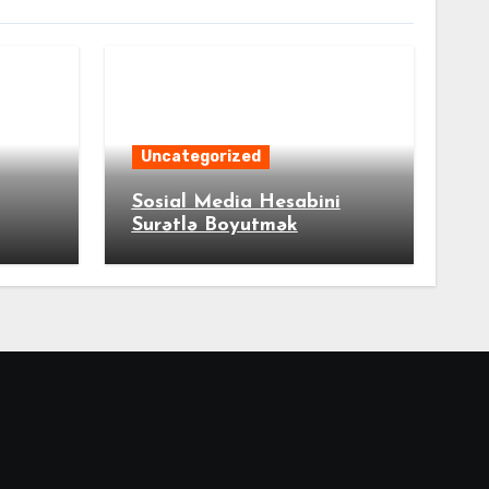
Uncategorized
Sosial Media Hesabini
Surətlə Boyutmək