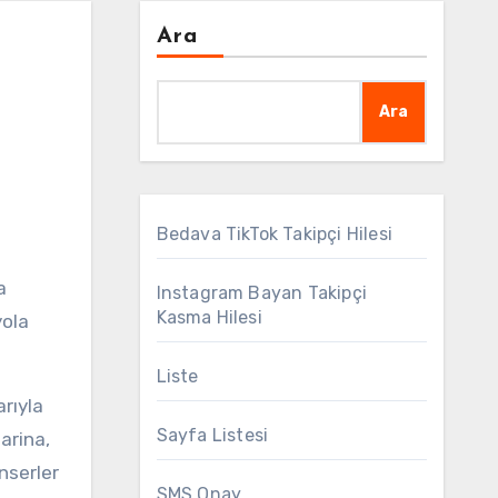
Ara
Ara
Bedava TikTok Takipçi Hilesi
a
Instagram Bayan Takipçi
Kasma Hilesi
yola
Liste
arıyla
Sayfa Listesi
arina,
nserler
SMS Onay