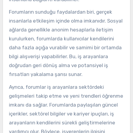
Forumların sunduğu faydalardan biri, gerçek
insanlarla etkileşim içinde olma imkanıdır. Sosyal
ağlarda genellikle anonim hesaplarla iletişim
kurulurken, forumlarda kullanıcılar kendilerini
daha fazla açığa vurabilir ve samimi bir ortamda
bilgi alışverişi yapabilirler. Bu, iş arayanlara
doğrudan geri dönüş alma ve potansiyel iş
fırsatları yakalama şansı sunar.
Ayrıca, forumlar iş arayanlara sektördeki
gelişmeleri takip etme ve yeni trendleri öğrenme
imkanı da sağlar. Forumlarda paylaşılan güncel
içerikler, sektörel bilgiler ve kariyer ipuçları, iş
arayanların kendilerini sürekli geliştirmelerine
yardımcı olur. Böylece, işverenlerin ilgisini