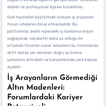
alabilir ve profesyonel ilişkiler kurabilirler.
Gizli hazineleri keşfetmek isteyen iş arayanlar,
forum sitelerini ihmal etmemelidir. Bu
platformlar, belirli nişlerdeki iş ilanlarına erişim
sağlayarak, rekabetin daha az olduğu bir
ortamda fırsatlar sunar. Adayların bu forumlarda
aktif olarak yer almaları, doğru işi bulma
şanslarını artırabilir ve kariyerlerinde yeni kapılar
açabilir.
İş Arayanların Görmediği
Altın Madenleri:
Forumlardaki Kariyer