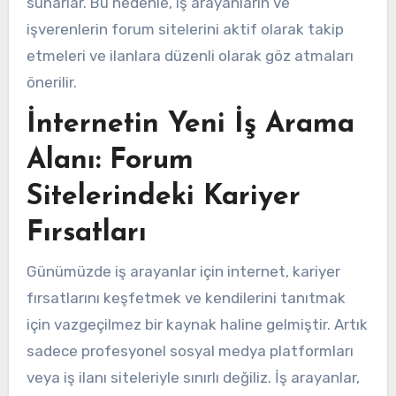
sunarlar. Bu nedenle, iş arayanların ve
işverenlerin forum sitelerini aktif olarak takip
etmeleri ve ilanlara düzenli olarak göz atmaları
önerilir.
İnternetin Yeni İş Arama
Alanı: Forum
Sitelerindeki Kariyer
Fırsatları
Günümüzde iş arayanlar için internet, kariyer
fırsatlarını keşfetmek ve kendilerini tanıtmak
için vazgeçilmez bir kaynak haline gelmiştir. Artık
sadece profesyonel sosyal medya platformları
veya iş ilanı siteleriyle sınırlı değiliz. İş arayanlar,