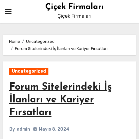
Skip
Çiçek Firmaları
to
Çiçek Firmaları
content
Home
Uncategorized
Forum Sitelerindeki İş İlanları ve Kariyer Fırsatları
Uncategorized
Forum Sitelerindeki İş
İlanları ve Kariyer
Fırsatları
By
admin
Mayıs 8, 2024