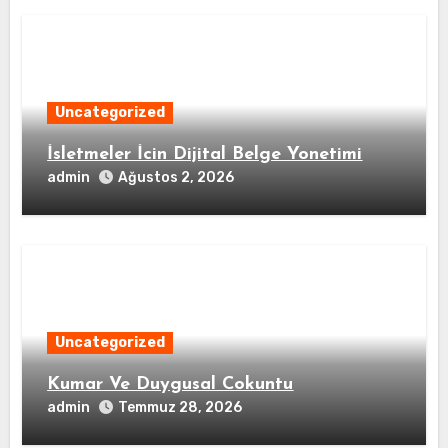
Uncategorized
İsletmeler İcin Dijital Belge Yonetimi
admin
Ağustos 2, 2026
Uncategorized
Kumar Ve Duygusal Cokuntu
admin
Temmuz 28, 2026