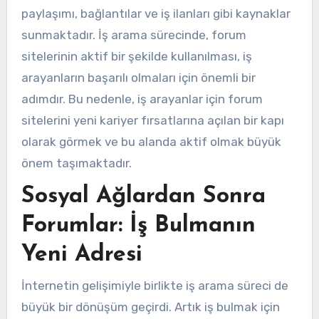
paylaşımı, bağlantılar ve iş ilanları gibi kaynaklar
sunmaktadır. İş arama sürecinde, forum
sitelerinin aktif bir şekilde kullanılması, iş
arayanların başarılı olmaları için önemli bir
adımdır. Bu nedenle, iş arayanlar için forum
sitelerini yeni kariyer fırsatlarına açılan bir kapı
olarak görmek ve bu alanda aktif olmak büyük
önem taşımaktadır.
Sosyal Ağlardan Sonra
Forumlar: İş Bulmanın
Yeni Adresi
İnternetin gelişimiyle birlikte iş arama süreci de
büyük bir dönüşüm geçirdi. Artık iş bulmak için