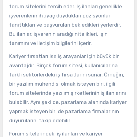
forum sitelerini tercih eder. İş ilanları genellikle
işverenlerin ihtiyaç duydukları pozisyonları
tanıttıkları ve başvuruları bekledikleri yerlerdir.
Bu ilanlar, işverenin aradığı nitelikleri, işin
tanımını ve iletişim bilgilerini içerir.
Kariyer fırsatları ise iş arayanlar için büyük bir
avantajdır. Birçok forum sitesi, kullanıcılarına
farklı sektörlerdeki iş fırsatlarını sunar. Örneğin,
bir yazılım mühendisi olmak isteyen biri, ilgili
forum sitelerinde yazılım şirketlerinin iş ilanlarını
bulabilir. Aynı şekilde, pazarlama alanında kariyer
yapmak isteyen biri de pazarlama firmalarının
duyurularını takip edebilir.
Forum sitelerindeki iş ilanları ve kariyer