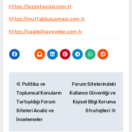
https://lezzetavcisi.com.tr
https://mutfakbulusmasi.com.tr
https://sagliklitavsiyeler.com.tr
Yazı
Politika ve
Forum Sitelerindeki
gezinmesi
Toplumsal Konuların
Kullanıcı Güvenliği ve
Tartışıldığı Forum
Kişisel Bilgi Koruma
Siteleri Analiz ve
Stratejileri
İncelemeler