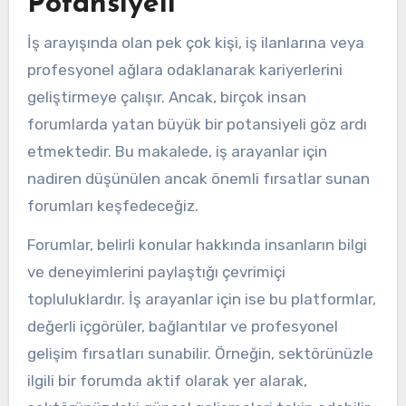
Potansiyeli
İş arayışında olan pek çok kişi, iş ilanlarına veya
profesyonel ağlara odaklanarak kariyerlerini
geliştirmeye çalışır. Ancak, birçok insan
forumlarda yatan büyük bir potansiyeli göz ardı
etmektedir. Bu makalede, iş arayanlar için
nadiren düşünülen ancak önemli fırsatlar sunan
forumları keşfedeceğiz.
Forumlar, belirli konular hakkında insanların bilgi
ve deneyimlerini paylaştığı çevrimiçi
topluluklardır. İş arayanlar için ise bu platformlar,
değerli içgörüler, bağlantılar ve profesyonel
gelişim fırsatları sunabilir. Örneğin, sektörünüzle
ilgili bir forumda aktif olarak yer alarak,