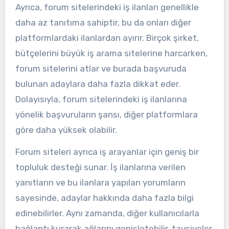
Ayrıca, forum sitelerindeki iş ilanları genellikle
daha az tanıtıma sahiptir, bu da onları diğer
platformlardaki ilanlardan ayırır. Birçok şirket,
bütçelerini büyük iş arama sitelerine harcarken,
forum sitelerini atlar ve burada başvuruda
bulunan adaylara daha fazla dikkat eder.
Dolayısıyla, forum sitelerindeki iş ilanlarına
yönelik başvuruların şansı, diğer platformlara
göre daha yüksek olabilir.
Forum siteleri ayrıca iş arayanlar için geniş bir
topluluk desteği sunar. İş ilanlarına verilen
yanıtların ve bu ilanlara yapılan yorumların
sayesinde, adaylar hakkında daha fazla bilgi
edinebilirler. Aynı zamanda, diğer kullanıcılarla
bağlantı kurarak ağlarını genişletebilir, tavsiyeler