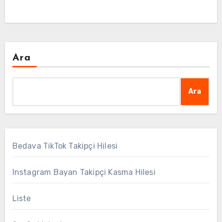
Ara
Ara
Bedava TikTok Takipçi Hilesi
Instagram Bayan Takipçi Kasma Hilesi
Liste