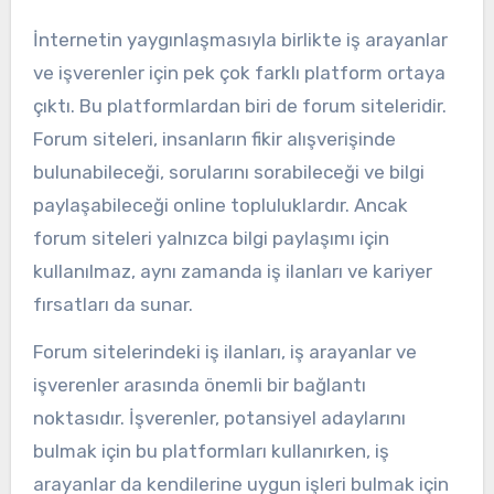
İnternetin yaygınlaşmasıyla birlikte iş arayanlar
ve işverenler için pek çok farklı platform ortaya
çıktı. Bu platformlardan biri de forum siteleridir.
Forum siteleri, insanların fikir alışverişinde
bulunabileceği, sorularını sorabileceği ve bilgi
paylaşabileceği online topluluklardır. Ancak
forum siteleri yalnızca bilgi paylaşımı için
kullanılmaz, aynı zamanda iş ilanları ve kariyer
fırsatları da sunar.
Forum sitelerindeki iş ilanları, iş arayanlar ve
işverenler arasında önemli bir bağlantı
noktasıdır. İşverenler, potansiyel adaylarını
bulmak için bu platformları kullanırken, iş
arayanlar da kendilerine uygun işleri bulmak için