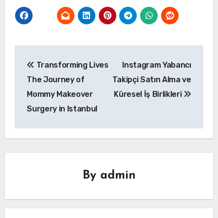
Yazı
Transforming Lives
Instagram Yabancı
gezinmesi
The Journey of
Takipçi Satın Alma ve
Mommy Makeover
Küresel İş Birlikleri
Surgery in Istanbul
By
admin