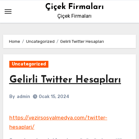
Skip
Çiçek Firmaları
to
Çiçek Firmaları
content
Home
Uncategorized
Gelirli Twitter Hesapları
Uncategorized
Gelirli Twitter Hesapları
By
admin
Ocak 15, 2024
https://vezirsosyalmedya.com/twitter-
hesaplari/