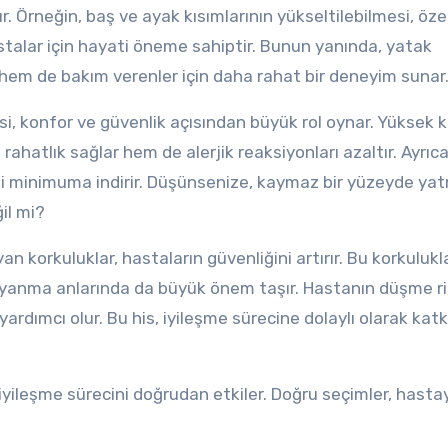
 Örneğin, baş ve ayak kısımlarının yükseltilebilmesi, özel
stalar için hayati öneme sahiptir. Bunun yanında, yatak
 hem de bakım verenler için daha rahat bir deneyim sunar
 konfor ve güvenlik açısından büyük rol oynar. Yüksek kal
rahatlık sağlar hem de alerjik reaksiyonları azaltır. Ayrıc
i minimuma indirir. Düşünsenize, kaymaz bir yüzeyde ya
il mi?
 korkuluklar, hastaların güvenliğini artırır. Bu korkulukla
uyanma anlarında da büyük önem taşır. Hastanın düşme ri
rdımcı olur. Bu his, iyileşme sürecine dolaylı olarak kat
iyileşme sürecini doğrudan etkiler. Doğru seçimler, hasta