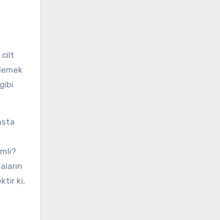
cilt
llemek
gibi
asta
emli?
aların
tir ki,