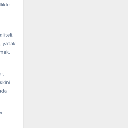
likle
.
iteli,
a, yatak
tmak,
r,
skini
kıda
yı