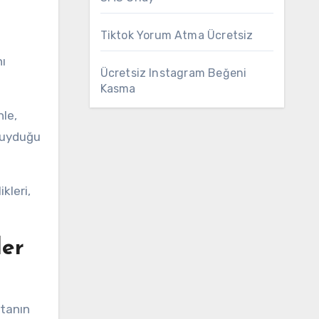
Tiktok Yorum Atma Ücretsiz
nı
Ücretsiz Instagram Beğeni
Kasma
nle,
 duyduğu
kleri,
ler
stanın