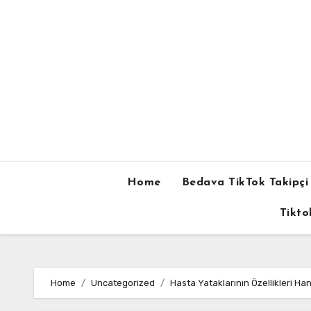
Skip
to
content
Home
Bedava TikTok Takipçi 
Tikto
Home
Uncategorized
Hasta Yataklarının Özellikleri Hang