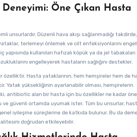
ku Deneyimi: Öne Çıkan Hasta
i unsurlardır. Düzenli hava akışı sağlanmadığı takdirde, 
 yataklar, terlemeyi önlemek ve cilt enfeksiyonlarını enge
ın iç yapısında kullanılan hafızalı köpük ya da jel tabakaları 
kluklarını engelleyerek hastaların sağlığını destekler.
bir özelliktir. Hasta yataklarının, hem hemşireler hem de h
ir. Yatak yüksekliğinin ayarlanabilir olması, hemşirelerin
ki, antibiotic alan bir hasta için bu özellikler ne kadar ön
ve güvenli ortamda uyumak ister. Tüm bu unsurlar, hast
genel iyileşme süreçlerine de katkıda bulunur. Bu da demek
litesini doğrudan etkileyebilir.