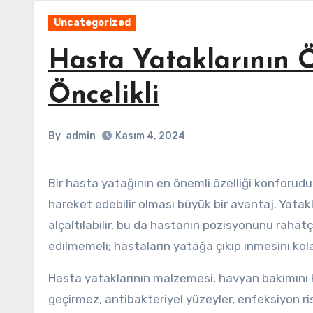
Uncategorized
Hasta Yataklarının Ö
Öncelikli
By
admin
Kasım 4, 2024
Bir hasta yatağının en önemli özelliği konforudur. Uzun süre yatmak zorunda kalan hastalar için, yatakların
hareket edebilir olması büyük bir avantaj. Yatakl
alçaltılabilir, bu da hastanın pozisyonunu rahatç
edilmemeli; hastaların yatağa çıkıp inmesini kola
Hasta yataklarının malzemesi, havyan bakımını ko
geçirmez, antibakteriyel yüzeyler, enfeksiyon risk