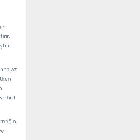
iri
rır.
tirir.
 daha az
etken
n
e hızlı
Örneğin,
ve