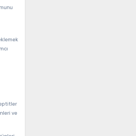
şumunu
teklemek
ımcı
eptitler
nleri ve