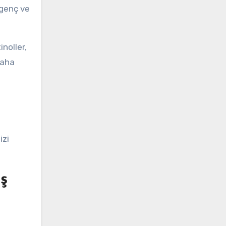
 genç ve
inoller,
 daha
izi
ş