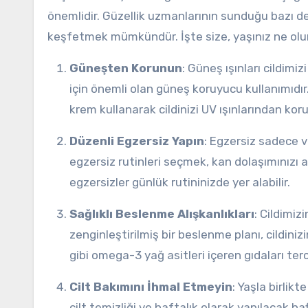
önemlidir. Güzellik uzmanlarının sunduğu bazı değ
keşfetmek mümkündür. İşte size, yaşınız ne olurs
Güneşten Korunun
: Güneş ışınları cildimi
için önemli olan güneş koruyucu kullanımıdı
krem kullanarak cildinizi UV ışınlarından kor
Düzenli Egzersiz Yapın
: Egzersiz sadece v
egzersiz rutinleri seçmek, kan dolaşımınızı ar
egzersizler günlük rutininizde yer alabilir.
Sağlıklı Beslenme Alışkanlıkları
: Cildimiz
zenginleştirilmiş bir beslenme planı, cildini
gibi omega-3 yağ asitleri içeren gıdaları te
Cilt Bakımını İhmal Etmeyin
: Yaşla birlikt
cilt temizliği ve haftalık olarak yapılacak ha