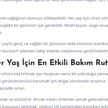
genel sağlığınızı olumsuz etkileyebilir. Her yaş için stres yö
ğlıklı bir görünüm için gereklidir. Meditasyon, yoga vey
r.
er yaşta genç ve sağlıklı bir görünüm elde etmeniz mümkü
n bu basit adımları takip ederek yaşlanmayı geciktirebilirs
er Yaş İçin En Etkili Bakım Rut
ım rutinini keşfetmek için heyecan verici bir yolculuğa çıkm
enel görünümümüzü korumak için doğal yöntemler arıyoruz. 
zellik sırları:
parlak ve elastiktir. Ancak erken önlemler almak gelecektek
üneş koruyucu eklemek, cildinizi UV ışınlarından korurken er