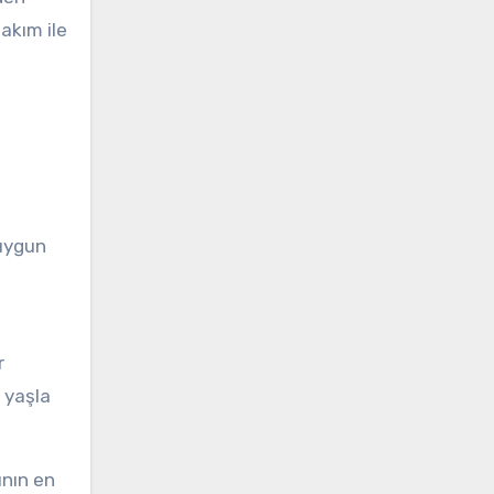
akım ile
 uygun
r
, yaşla
ının en