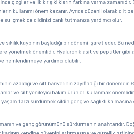
nce çizgiler ve ilk kırışıklıkların farkına varma zamanıdır.
lerin kullanımı önem kazanır. Ayrıca düzenli olarak cilt b
su içmek de cildinizi canlı tutmanıza yardımcı olur.
 ve sıkılık kaybının başladığı bir dönemi işaret eder. Bu ne
re yönelmek önemlidir. Hyaluronik asit ve peptitler gibi 
a ve nemlendirmeye yardımcı olabilir.
minin azaldığı ve cilt bariyerinin zayıfladığı bir dönemdir. 
nlar ve cilt yenileyici bakım ürünleri kullanmak önemlidir
r yaşam tarzı sürdürmek cildin genç ve sağlıklı kalmasına
 korumanın ve genç görünümünü sürdürmenin anahtarıdır. Do
 kadının kendine güvenini artırmasına ve güzellik rutinin