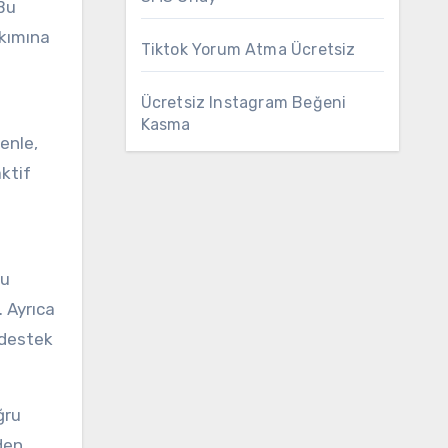
 Bu
akımına
Tiktok Yorum Atma Ücretsiz
Ücretsiz Instagram Beğeni
Kasma
denle,
aktif
Bu
. Ayrıca
 destek
ğru
den