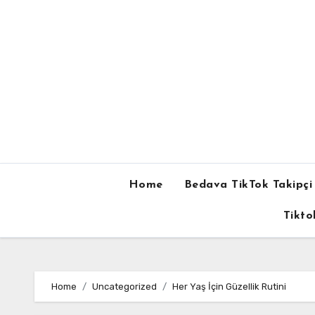
Skip
to
content
Home
Bedava TikTok Takipçi 
Tikto
Home
Uncategorized
Her Yaş İçin Güzellik Rutini