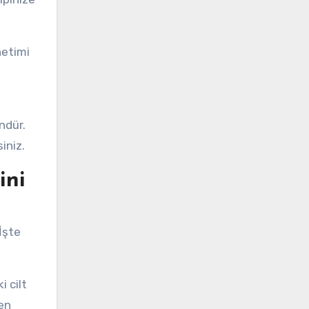
netimi
a
ndür.
iniz.
ini
a
İşte
i cilt
ken