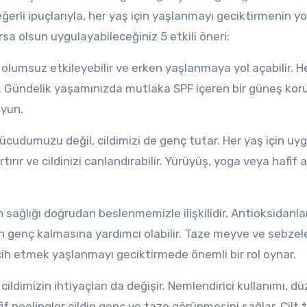
erli ipuçlarıyla, her yaş için yaşlanmayı geciktirmenin yol
a olsun uygulayabileceğiniz 5 etkili öneri:
zi olumsuz etkileyebilir ve erken yaşlanmaya yol açabilir. H
r. Gündelik yaşamınızda mutlaka SPF içeren bir güneş ko
uyun.
ücudumuzu değil, cildimizi de genç tutar. Her yaş için uy
tırır ve cildinizi canlandırabilir. Yürüyüş, yoga veya hafif 
in sağlığı doğrudan beslenmemizle ilişkilidir. Antioksidanla
zin genç kalmasına yardımcı olabilir. Taze meyve ve sebzele
rcih etmek yaşlanmayı geciktirmede önemli bir rol oynar.
e cildimizin ihtiyaçları da değişir. Nemlendirici kullanımı, dü
fif peelingler cildin genç ve taze görünmesini sağlar. Cilt t