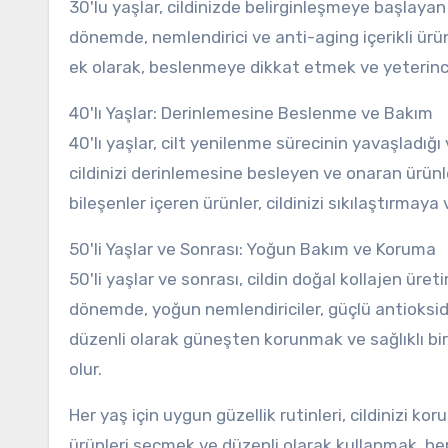
30'lu yaşlar, cildinizde belirginleşmeye başlayan i
dönemde, nemlendirici ve anti-aging içerikli ürün
ek olarak, beslenmeye dikkat etmek ve yeterince 
40'lı Yaşlar: Derinlemesine Beslenme ve Bakım
40'lı yaşlar, cilt yenilenme sürecinin yavaşladığı
cildinizi derinlemesine besleyen ve onaran ürünle
bileşenler içeren ürünler, cildinizi sıkılaştırmay
50'li Yaşlar ve Sonrası: Yoğun Bakım ve Koruma
50'li yaşlar ve sonrası, cildin doğal kollajen üreti
dönemde, yoğun nemlendiriciler, güçlü antioksida
düzenli olarak güneşten korunmak ve sağlıklı bi
olur.
Her yaş için uygun güzellik rutinleri, cildinizi
ürünleri seçmek ve düzenli olarak kullanmak, her