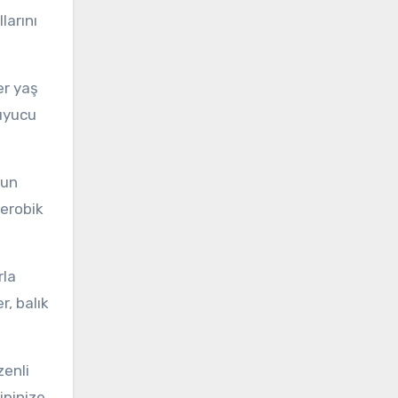
larını
er yaş
ruyucu
gun
aerobik
rla
r, balık
zenli
ipinize