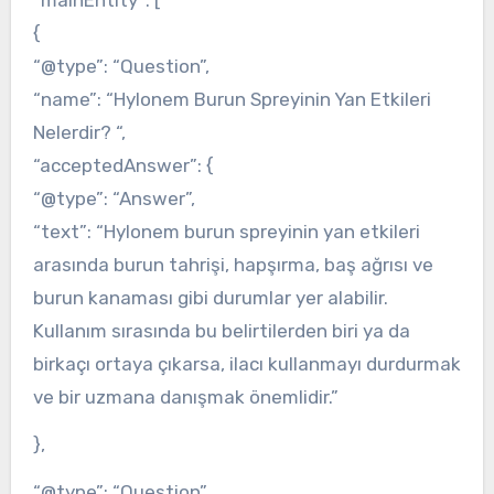
“mainEntity”: [
{
“@type”: “Question”,
“name”: “Hylonem Burun Spreyinin Yan Etkileri
Nelerdir? “,
“acceptedAnswer”: {
“@type”: “Answer”,
“text”: “Hylonem burun spreyinin yan etkileri
arasında burun tahrişi, hapşırma, baş ağrısı ve
burun kanaması gibi durumlar yer alabilir.
Kullanım sırasında bu belirtilerden biri ya da
birkaçı ortaya çıkarsa, ilacı kullanmayı durdurmak
ve bir uzmana danışmak önemlidir.”
},
“@type”: “Question”,