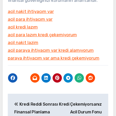
finansal güvenliğinizi korumanın anahtarıdır.
acil nakit ihtiyacım var
acil para ihtiyacım var
acil kredi lazım
acil para lazım kredi çekemiyorum
acil nakit lazim
acil paraya ihtiyacım var kredi alamıyorum
paraya ihtiyacım var ama kredi çekemiyorum
Yazı
Kredi Reddi Sonrası
Kredi Çekemiyorsanız
gezinmesi
Finansal Planlama
Acil Durum Fonu