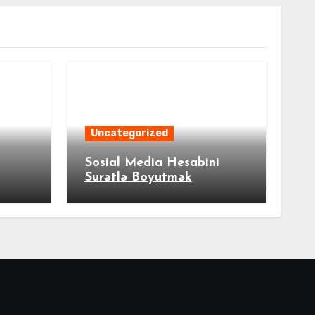
Uncategorized
Sosial Media Hesabini
Surətlə Boyutmək