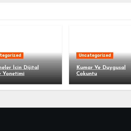
tegorized
Uncategorized
meler İcin Dijital
Kumar Ve Duygusal
 Yonetimi
Cokuntu