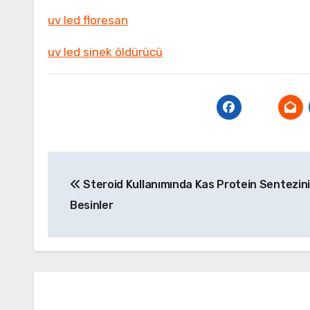
uv led floresan
uv led sinek öldürücü
Yazı
Steroid Kullanımında Kas Protein Sentezini
gezinmesi
Besinler