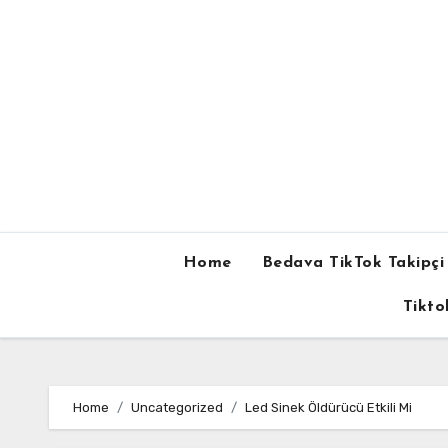
Skip
to
content
Home
Bedava TikTok Takipçi 
Tikto
Home
Uncategorized
Led Sinek Öldürücü Etkili Mi