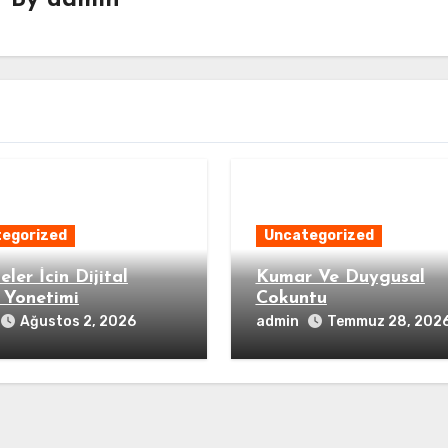
By
admin
egorized
Uncategorized
eler İcin Dijital
Kumar Ve Duygusal
 Yonetimi
Cokuntu
admin
Ağustos 2, 2026
Temmuz 28, 202