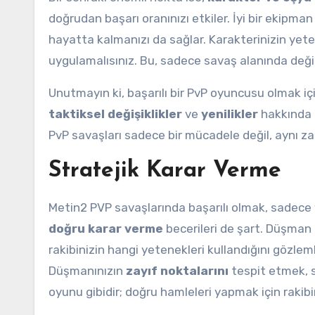
doğrudan başarı oranınızı etkiler. İyi bir ekipma
hayatta kalmanızı da sağlar. Karakterinizin yeten
uygulamalısınız. Bu, sadece savaş alanında deği
Unutmayın ki, başarılı bir PvP oyuncusu olmak iç
taktiksel değişiklikler
ve
yenilikler
hakkında b
PvP savaşları sadece bir mücadele değil, aynı 
Stratejik Karar Verme
Metin2 PVP savaşlarında başarılı olmak, sadec
doğru karar verme
becerileri de şart. Düşman 
rakibinizin hangi yetenekleri kullandığını gözleml
Düşmanınızın
zayıf noktalarını
tespit etmek, s
oyunu gibidir; doğru hamleleri yapmak için rakib