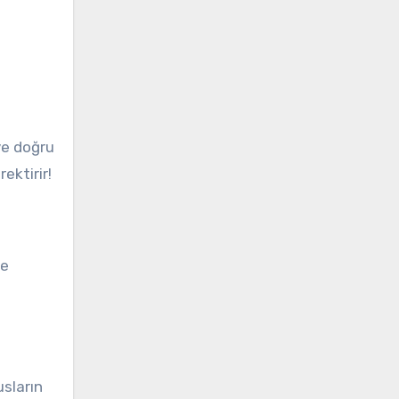
ve doğru
ektirir!
ze
usların