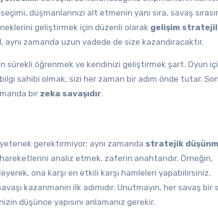
n seçimi, düşmanlarınızı alt etmenin yanı sıra, savaş sıras
eklerini geliştirmek için düzenli olarak
gelişim stratejil
l, aynı zamanda uzun vadede de size kazandıracaktır.
in sürekli öğrenmek ve kendinizi geliştirmek şart. Oyun iç
ilgi sahibi olmak, sizi her zaman bir adım önde tutar. So
zamanda bir
zeka savaşıdır
.
e yetenek gerektirmiyor; aynı zamanda
stratejik düşün
hareketlerini analiz etmek, zaferin anahtarıdır. Örneğin,
eyerek, ona karşı en etkili karşı hamleleri yapabilirsiniz.
avaşı kazanmanın ilk adımıdır. Unutmayın, her savaş bir 
inizin düşünce yapısını anlamanız gerekir.