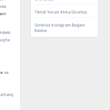
ında
Tiktok Yorum Atma Ücretsiz
eri
Ücretsiz Instagram Beğeni
Kasma
indeki
nuçta,
me
ve
satranç