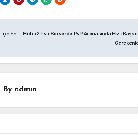
İçin En
Metin2 Pvp Serverde PvP Arenasında Hızlı Başarı 
Gerekenl
By
admin