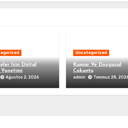
egorized
Uncategorized
eler İcin Dijital
Kumar Ve Duygusal
 Yonetimi
Cokuntu
admin
Ağustos 2, 2026
Temmuz 28, 202