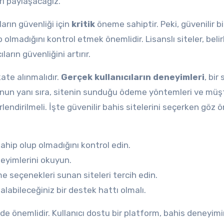
ri paylaşacağız.
ların güvenliği için
kritik
öneme sahiptir. Peki, güvenilir bi
up olmadığını kontrol etmek önemlidir. Lisanslı siteler, belirl
rın güvenliğini artırır.
kate alınmalıdır.
Gerçek kullanıcıların deneyimleri
, bir
. Bunun yanı sıra, sitenin sunduğu ödeme yöntemleri ve müş
rlendirilmeli. İşte güvenilir bahis sitelerini seçerken göz
sahip olup olmadığını kontrol edin.
neyimlerini okuyun.
e seçenekleri sunan siteleri tercih edin.
 alabileceğiniz bir destek hattı olmalı.
 de önemlidir. Kullanıcı dostu bir platform, bahis deneyimi