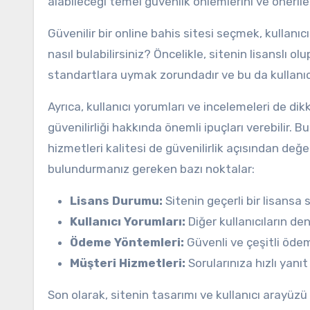
alabileceği temel güvenlik önlemlerini ve önerile
Güvenilir bir online bahis sitesi seçmek, kullanıcı
nasıl bulabilirsiniz? Öncelikle, sitenin lisanslı ol
standartlara uymak zorundadır ve bu da kullanıcıla
Ayrıca, kullanıcı yorumları ve incelemeleri de dik
güvenilirliği hakkında önemli ipuçları verebilir
hizmetleri kalitesi de güvenilirlik açısından değe
bulundurmanız gereken bazı noktalar:
Lisans Durumu:
Sitenin geçerli bir lisansa 
Kullanıcı Yorumları:
Diğer kullanıcıların de
Ödeme Yöntemleri:
Güvenli ve çeşitli ödem
Müşteri Hizmetleri:
Sorularınıza hızlı yanıt
Son olarak, sitenin tasarımı ve kullanıcı arayüzü