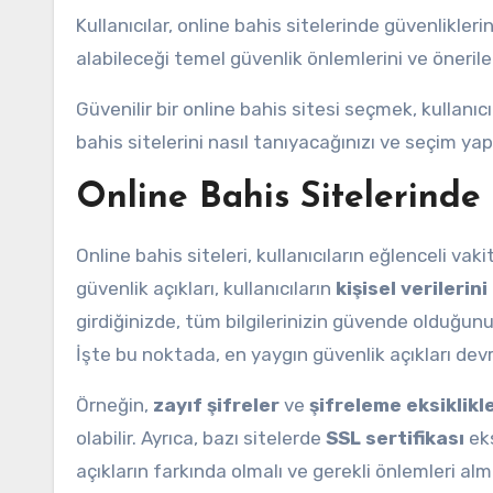
Kullanıcılar, online bahis sitelerinde güvenliklerin
alabileceği temel güvenlik önlemlerini ve önerile
Güvenilir bir online bahis sitesi seçmek, kullanıcı
bahis sitelerini nasıl tanıyacağınızı ve seçim y
Online Bahis Sitelerinde 
Online bahis siteleri, kullanıcıların eğlenceli vaki
güvenlik açıkları, kullanıcıların
kişisel verilerini
girdiğinizde, tüm bilgilerinizin güvende olduğunu
İşte bu noktada, en yaygın güvenlik açıkları devr
Örneğin,
zayıf şifreler
ve
şifreleme eksiklikle
olabilir. Ayrıca, bazı sitelerde
SSL sertifikası
eks
açıkların farkında olmalı ve gerekli önlemleri alma