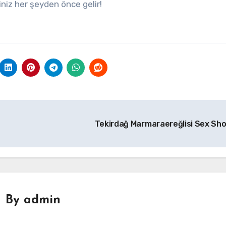
iniz her şeyden önce gelir!
Tekirdağ Marmaraereğlisi Sex Sh
By
admin