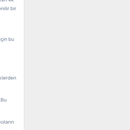
ilir bir
için bu
sklerden
. Bu
cıların