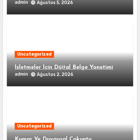
admin
Ağustos 5, 2026
Uncategorized
İsletmeler İcin Dijital Belge Yonetimi
admin
Ağustos 2, 2026
Uncategorized
Kumar Ve Duygusal Cokuntu