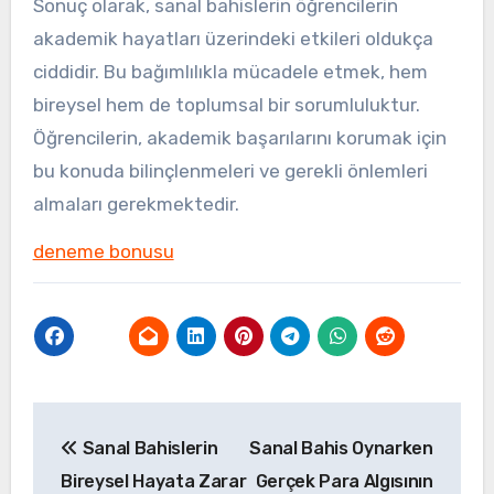
Sonuç olarak, sanal bahislerin öğrencilerin
akademik hayatları üzerindeki etkileri oldukça
ciddidir. Bu bağımlılıkla mücadele etmek, hem
bireysel hem de toplumsal bir sorumluluktur.
Öğrencilerin, akademik başarılarını korumak için
bu konuda bilinçlenmeleri ve gerekli önlemleri
almaları gerekmektedir.
deneme bonusu
Yazı
Sanal Bahislerin
Sanal Bahis Oynarken
gezinmesi
Bireysel Hayata Zarar
Gerçek Para Algısının