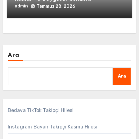
admin
Temmuz 28, 2026
Ara
Ara
Bedava TikTok Takipçi Hilesi
Instagram Bayan Takipçi Kasma Hilesi