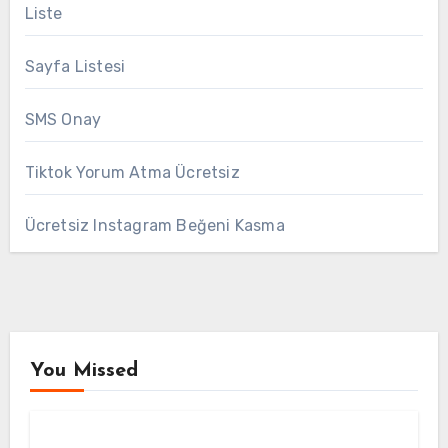
Liste
Sayfa Listesi
SMS Onay
Tiktok Yorum Atma Ücretsiz
Ücretsiz Instagram Beğeni Kasma
You Missed