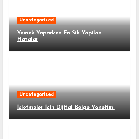
Uncategorized
Yemek Yaparken En Sik Yapilan
Hatalar
Uncategorized
İsletmeler İcin Dijital Belge Yonetimi