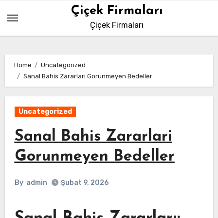
Skip
Çiçek Firmaları
to
Çiçek Firmaları
content
Home
Uncategorized
Sanal Bahis Zararlari Gorunmeyen Bedeller
Uncategorized
Sanal Bahis Zararlari
Gorunmeyen Bedeller
By
admin
Şubat 9, 2026