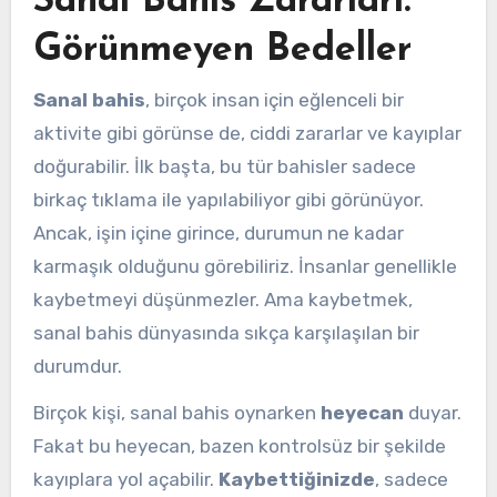
Sanal Bahis Zararları:
Görünmeyen Bedeller
Sanal bahis
, birçok insan için eğlenceli bir
aktivite gibi görünse de, ciddi zararlar ve kayıplar
doğurabilir. İlk başta, bu tür bahisler sadece
birkaç tıklama ile yapılabiliyor gibi görünüyor.
Ancak, işin içine girince, durumun ne kadar
karmaşık olduğunu görebiliriz. İnsanlar genellikle
kaybetmeyi düşünmezler. Ama kaybetmek,
sanal bahis dünyasında sıkça karşılaşılan bir
durumdur.
Birçok kişi, sanal bahis oynarken
heyecan
duyar.
Fakat bu heyecan, bazen kontrolsüz bir şekilde
kayıplara yol açabilir.
Kaybettiğinizde
, sadece