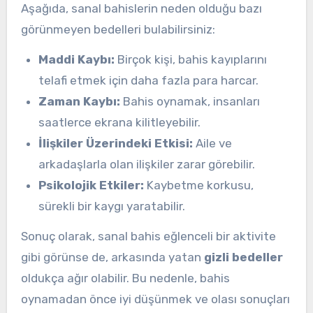
Aşağıda, sanal bahislerin neden olduğu bazı
görünmeyen bedelleri bulabilirsiniz:
Maddi Kaybı:
Birçok kişi, bahis kayıplarını
telafi etmek için daha fazla para harcar.
Zaman Kaybı:
Bahis oynamak, insanları
saatlerce ekrana kilitleyebilir.
İlişkiler Üzerindeki Etkisi:
Aile ve
arkadaşlarla olan ilişkiler zarar görebilir.
Psikolojik Etkiler:
Kaybetme korkusu,
sürekli bir kaygı yaratabilir.
Sonuç olarak, sanal bahis eğlenceli bir aktivite
gibi görünse de, arkasında yatan
gizli bedeller
oldukça ağır olabilir. Bu nedenle, bahis
oynamadan önce iyi düşünmek ve olası sonuçları