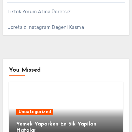
Tiktok Yorum Atma Ücretsiz
Ücretsiz Instagram Beğeni Kasma
You Missed
Uncategorized
Yemek Yaparken En Sik Yapilan
Hatalar