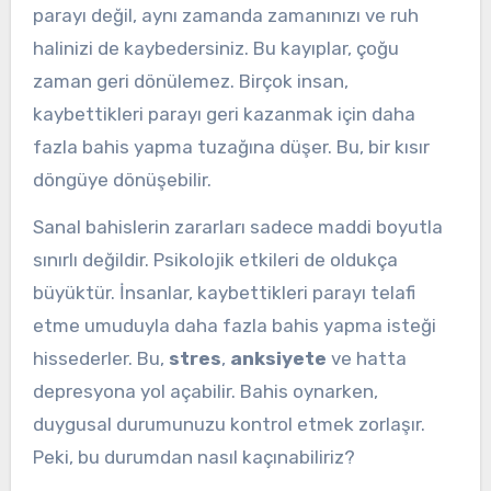
parayı değil, aynı zamanda zamanınızı ve ruh
halinizi de kaybedersiniz. Bu kayıplar, çoğu
zaman geri dönülemez. Birçok insan,
kaybettikleri parayı geri kazanmak için daha
fazla bahis yapma tuzağına düşer. Bu, bir kısır
döngüye dönüşebilir.
Sanal bahislerin zararları sadece maddi boyutla
sınırlı değildir. Psikolojik etkileri de oldukça
büyüktür. İnsanlar, kaybettikleri parayı telafi
etme umuduyla daha fazla bahis yapma isteği
hissederler. Bu,
stres
,
anksiyete
ve hatta
depresyona yol açabilir. Bahis oynarken,
duygusal durumunuzu kontrol etmek zorlaşır.
Peki, bu durumdan nasıl kaçınabiliriz?