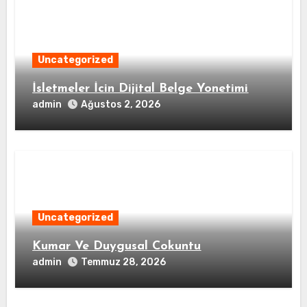
Uncategorized
İsletmeler İcin Dijital Belge Yonetimi
admin
Ağustos 2, 2026
Uncategorized
Kumar Ve Duygusal Cokuntu
admin
Temmuz 28, 2026