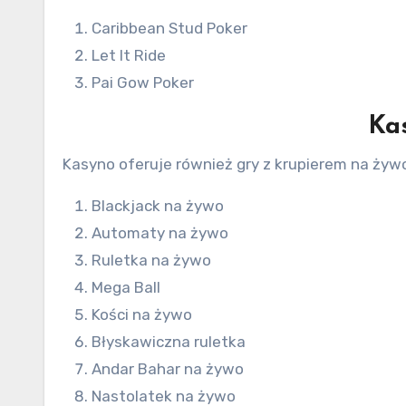
Caribbean Stud Poker
Let It Ride
Pai Gow Poker
Ka
Kasyno oferuje również gry z krupierem na żywo
Blackjack na żywo
Automaty na żywo
Ruletka na żywo
Mega Ball
Kości na żywo
Błyskawiczna ruletka
Andar Bahar na żywo
Nastolatek na żywo