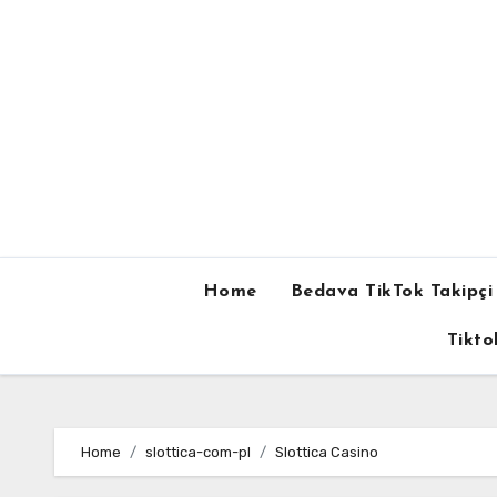
Skip
to
content
Home
Bedava TikTok Takipçi 
Tikto
Home
slottica-com-pl
Slottica Casino