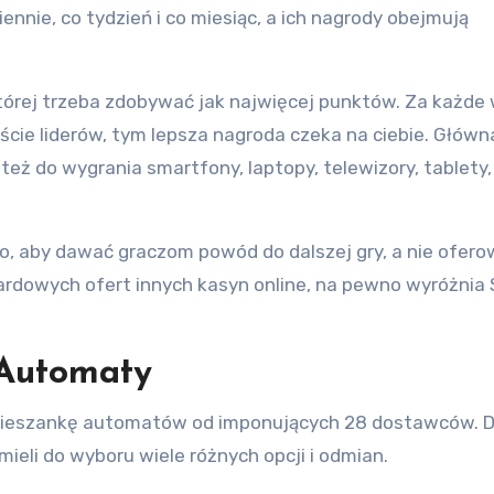
nnie, co tydzień i co miesiąc, a ich nagrody obejmują
órej trzeba zdobywać jak najwięcej punktów. Za każde
liście liderów, tym lepsza nagroda czeka na ciebie. Główn
też do wygrania smartfony, laptopy, telewizory, tablety,
o, aby dawać graczom powód do dalszej gry, a nie ofer
dardowych ofert innych kasyn online, na pewno wyróżnia 
Automaty
mieszankę automatów od imponujących 28 dostawców. D
eli do wyboru wiele różnych opcji i odmian.