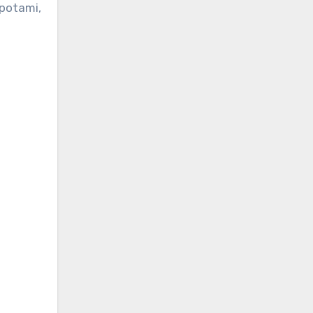
potami,