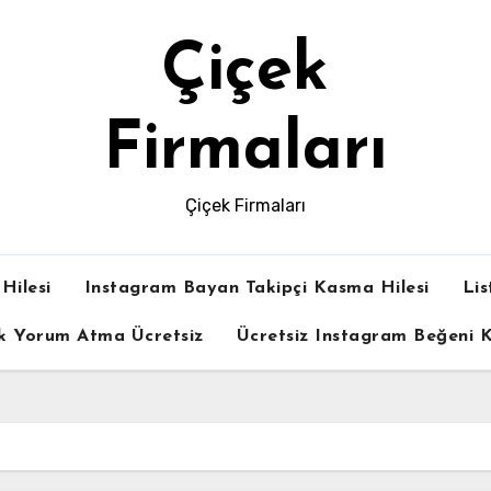
Çiçek
Firmaları
Çiçek Firmaları
Hilesi
Instagram Bayan Takipçi Kasma Hilesi
Lis
k Yorum Atma Ücretsiz
Ücretsiz Instagram Beğeni