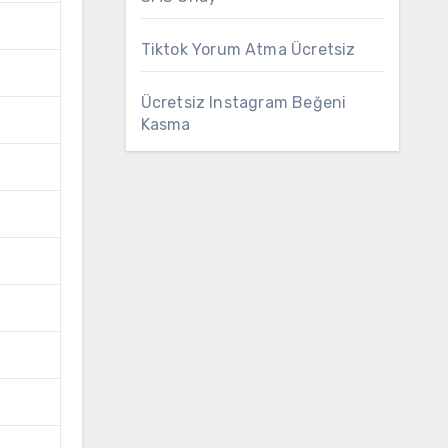
Tiktok Yorum Atma Ücretsiz
Ücretsiz Instagram Beğeni
Kasma