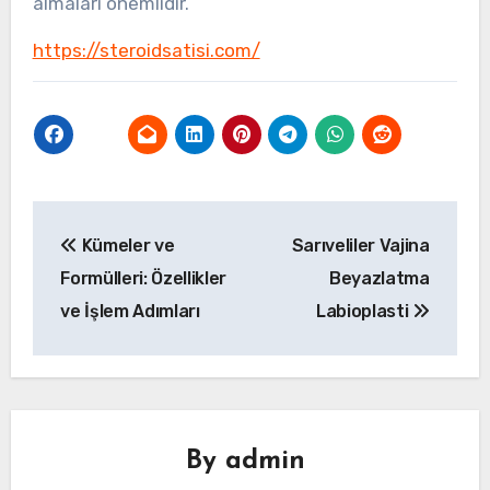
almaları önemlidir.
https://steroidsatisi.com/
Yazı
Kümeler ve
Sarıveliler Vajina
gezinmesi
Formülleri: Özellikler
Beyazlatma
ve İşlem Adımları
Labioplasti
By
admin