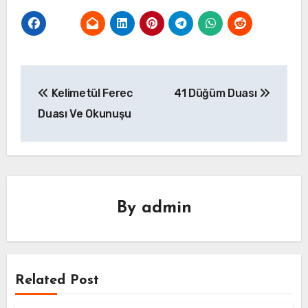
Yazı
Kelimetül Ferec
41 Düğüm Duası
gezinmesi
Duası Ve Okunuşu
By
admin
Related Post