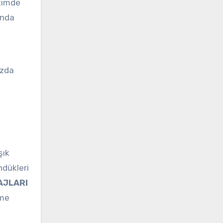
etimde
ında
uzda
i
şık
ndükleri
AJLARI
eme