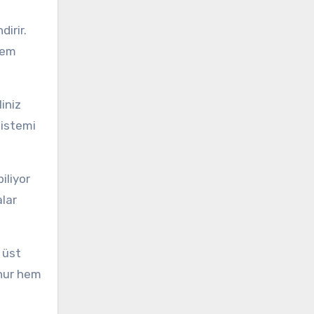
dirir.
tem
iniz
sistemi
iliyor
alar
 üst
unur hem