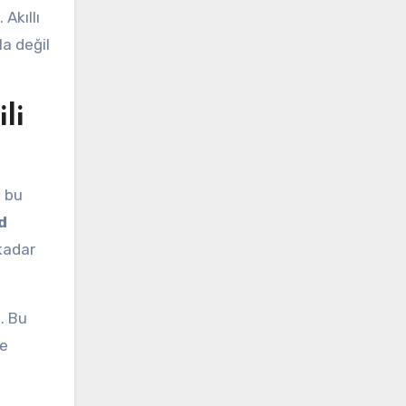
Akıllı
a değil
li
, bu
d
 kadar
. Bu
de