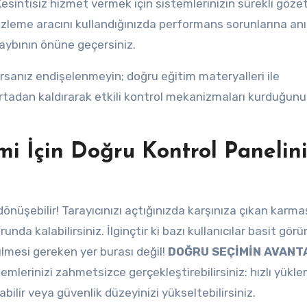
esintisiz hizmet vermek için sistemlerinizin sürekli göz
izleme aracını kullandığınızda performans sorunlarına an
aybının önüne geçersiniz.
rsanız endişelenmeyin; doğru eğitim materyalleri ile
ortadan kaldırarak etkili kontrol mekanizmaları kurduğun
mi İçin Doğru Kontrol Panelin
 dönüşebilir! Tarayıcınızı açtığınızda karşınıza çıkan karma
unda kalabilirsiniz. İlginçtir ki bazı kullanıcılar basit görü
tülmesi gereken yer burası değil!
DOĞRU SEÇİMİN AVANT
lemlerinizi zahmetsizce gerçekleştirebilirsiniz: hızlı yükl
abilir veya güvenlik düzeyinizi yükseltebilirsiniz.