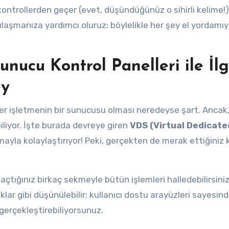
ntrollerden geçer (evet, düşündüğünüz o sihirli kelime!). 
aşmanıza yardımcı oluruz; böylelikle her şey el yordamıyl
nucu Kontrol Panelleri ile İlgi
ey
r işletmenin bir sunucusu olması neredeyse şart. Ancak
liyor. İşte burada devreye giren
VDS (Virtual Dedicate
amayla kolaylaştırıyor! Peki, gerçekten de merak ettiğiniz
açtığınız birkaç sekmeyle bütün işlemleri halledebilirsiniz
ar gibi düşünülebilir; kullanıcı dostu arayüzleri sayesin
gerçekleştirebiliyorsunuz.