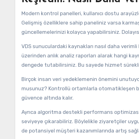
Modern kontrol panelleri, kullanıcı dostu arayüzle
Gelişmiş özelliklere sahip paneliniz varsa karm
güncellemelerinizi kolayca yapabilirsiniz. Dolay
VDS sunuculardaki kaynakları nasıl daha verimli 
üzerinden anlık analiz raporları alarak hangi kayn
dengede tutabilirsiniz. Bu sayede hizmet sürekli
Birçok insan veri yedeklemenin önemini unutuyor
musunuz? Kontrollü ortamlarla otomatikleşen bell
güvence altında kalır.
Ayrıca algoritma destekli performans optimizasy
seviyeye çıkarabiliriz. Böylelikle ziyaretçiler u
de potansiyel müşteri kazanımlarında artış sağla