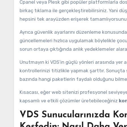
Cpanel veya Plesk gibi popüler platformlarla do
birkaç tıklama ile gerçekleştirebilirsiniz. Yani 
hepsini tek arayüzden erişerek tamamlıyorsunuz!
Ayrıca güvenlik ayarlarını düzenleme konusunda 
güncellemeleri hızlıca uygulamak böylelikle çocuk
sorun ortaya çıktığında anlık yedeklemeler alar
Unutmayın ki VDS’in güçlü yönleri arasında yer al
kontrollerinizi titizlikle yapmak şarttır. Sonuç
bazında hangi paketlerin faydalı olduğunu bilmen
Kısacası, eğer web sitenizi profesyonel seviy
kapsamlı ve etkili çözümler üretebileceğiniz
kon
VDS Sunucularınızda Kon
Keşfedin: Nasıl Daha Veri