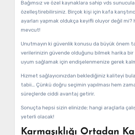
Bağımsız ve özel kaynaklara sahip vds sunucularda
özelleştirebilirsiniz. Birçok kişi için kafa karıştı
ayarları yapmak oldukça keyifli oluyor değil mi?
mevcut!
Unutmayın ki güvenlik konusu da büyük önem taş
verilerinizin güvende olduğunu bilmek harika bir 
uyum sağlamak için endişelenmenize gerek kalm
Hizmet sağlayıcınızdan beklediğiniz kaliteyi bul
tabii… Çünkü doğru seçimin yapılması hem zama
süreçlerde ciddi avantaj getirir.
Sonuçta hepsi sizin elinizde; hangi araçlarla ça
yeterli olacak!
Karmaşıklığı Ortadan Kal