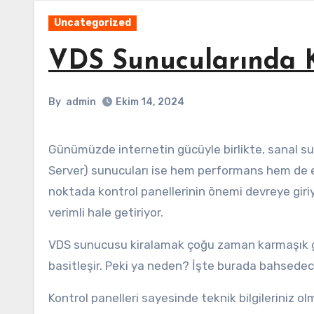
Uncategorized
VDS Sunucularında K
By
admin
Ekim 14, 2024
Günümüzde internetin gücüyle birlikte, sanal sunucu kullanımı da yaygınlaşmış durumda. VDS (Virtual Dedicated
Server) sunucuları ise hem performans hem de es
noktada kontrol panellerinin önemi devreye giriyor
verimli hale getiriyor.
VDS sunucusu kiralamak çoğu zaman karmaşık gör
basitleşir. Peki ya neden? İşte burada bahsede
Kontrol panelleri sayesinde teknik bilgileriniz 