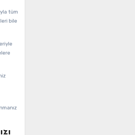
ğıyla tüm
eri bile
eriyle
elere
niz
kunmanız
ızı