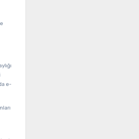
ve
ylığı
i
da e-
mları