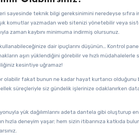
ri sayesinde teknik bilgi gereksinimini neredeyse sıfıra in
aşık komutlar yazmadan web sitenizi yönetebilir veya sis
ısıyla zaman kaybını minimuma indirmiş olursunuz.
kullanabileceğinize dair ipuçlarını düşünün… Kontrol panel
akların aşırı yüklendiğini görebilir ve hızlı müdahalelerle 
liğiniz kesintiye uğramaz!
 olabilir fakat bunun ne kadar hayat kurtarıcı olduğunu b
ek süreçleriyle siz gündelik işlerinize odaklanırken dat
onuyla yük dağılımlarını adeta dantela gibi oluşturup en
ygun hızla deneyim yaşar; hem sizin itibarınıza katkıda bul
rsınız.