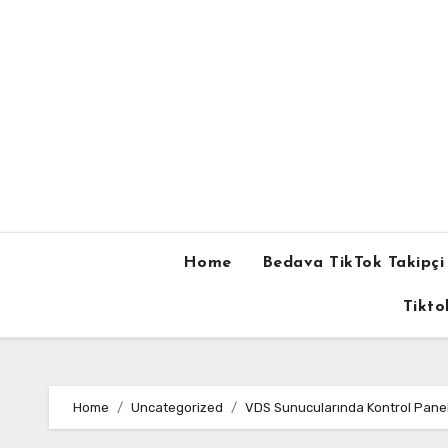
Skip
to
content
Home
Bedava TikTok Takipçi 
Tikto
Home
Uncategorized
VDS Sunucularında Kontrol Paneli