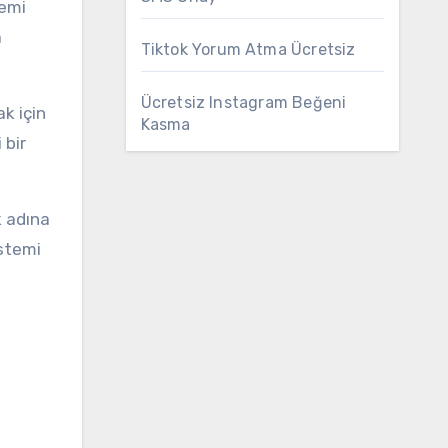
lemi
a
Tiktok Yorum Atma Ücretsiz
Ücretsiz Instagram Beğeni
k için
Kasma
 bir
k adına
istemi