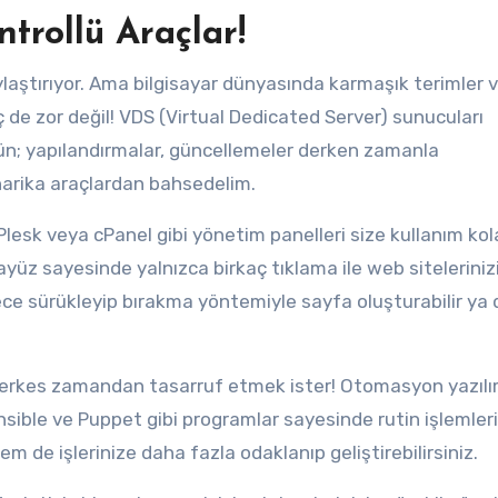
ntrollü Araçlar!
ylaştırıyor. Ama bilgisayar dünyasında karmaşık terimler 
 de zor değil! VDS (Virtual Dedicated Server) sunucuları
ünün; yapılandırmalar, güncellemeler derken zamanla
 harika araçlardan bahsedelim.
lesk veya cPanel gibi yönetim panelleri size kullanım kola
ayüz sayesinde yalnızca birkaç tıklama ile web siteleriniz
ece sürükleyip bırakma yöntemiyle sayfa oluşturabilir ya 
rkes zamandan tasarruf etmek ister! Otomasyon yazılı
sible ve Puppet gibi programlar sayesinde rutin işlemleri
m de işlerinize daha fazla odaklanıp geliştirebilirsiniz.