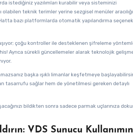
 istediğiniz yazılımları kurabilir veya sisteminizi
rıcı olabilen teknik terimler yerine sezgisel menüler aracılı
 Hatta bazı platformlarda otomatik yapılandırma seçenekl
ıyor; çoğu kontroller ile desteklenen şifreleme yönteml
his! Ayrıca sürekli güncellemeler alarak teknolojik gelişm
ıyor.
amazsanız başka ışıklı limanlar keşfetmeye başlayabilirsi
n tasarrufu sağlar hem de yönetilmesi gereken detaylı
lışacağınızı bildikten sonra sadece parmak uçlarınıza do
dırın: VDS Sunucu Kullanımın