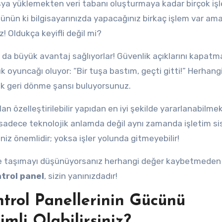
sya yüklemekten veri tabanı oluşturmaya kadar birçok iş
düşünün ki bilgisayarınızda yapacağınız birkaç işlem var am
 Oldukça keyifli değil mi?
da büyük avantaj sağlıyorlar! Güvenlik açıklarını kapatma
 oyuncağı oluyor: “Bir tuşa bastım, geçti gitti!” Herhangi
ak geri dönme şansı buluyorsunuz.
an özelleştirilebilir yapıdan en iyi şekilde yararlanabilme
ta sadece teknolojik anlamda değil aynı zamanda işletim s
iz önemlidir; yoksa işler yolunda gitmeyebilir!
eye taşımayı düşünüyorsanız herhangi değer kaybetmeden
trol panel
, sizin yanınızdadır!
trol Panellerinin Gücünü
mli Olabilirsiniz?