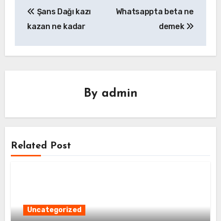
Yazı
Şans Dağı kazı
Whatsappta beta ne
gezinmesi
kazan ne kadar
demek
By
admin
Related Post
Uncategorized