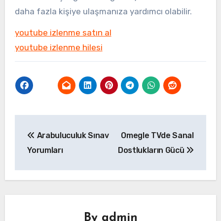
daha fazla kişiye ulaşmanıza yardımcı olabilir.
youtube izlenme satın al
youtube izlenme hilesi
Yazı
Arabuluculuk Sınav
Omegle TVde Sanal
gezinmesi
Yorumları
Dostlukların Gücü
By
admin